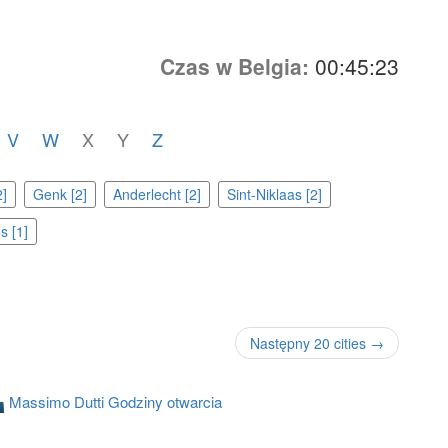
Czas w Belgia:
00:45:23
V
W
X
Y
Z
]
Genk [2]
Anderlecht [2]
Sint-Niklaas [2]
s [1]
Następny 20 cities →
Massimo Dutti Godziny otwarcia