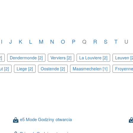
I
J
K
L
M
N
O
P
Q
R
S
T
U
2]
Dendermonde [2]
Verviers [2]
La Louviere [2]
Leuven [2
t [2]
Liege [2]
Oostende [2]
Maasmechelen [1]
Froyenne
e5 Mode Godziny otwarcia