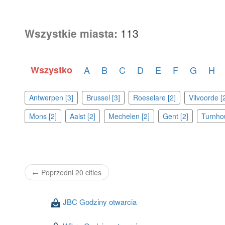
Wszystkie miasta:
113
Wszystko
A
B
C
D
E
F
G
H
Antwerpen [3]
Brussel [3]
Roeselare [2]
Vilvoorde [
Mons [2]
Aalst [2]
Mechelen [2]
Gent [2]
Turnhou
← Poprzedni 20 cities
JBC Godziny otwarcia