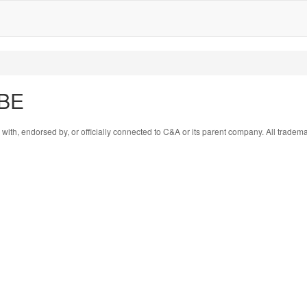
 BE
 with, endorsed by, or officially connected to C&A or its parent company. All tradem